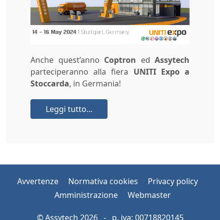
Anche quest’anno
Coptron
ed
Assytech
parteciperanno alla fiera
UNITI Expo a
Stoccarda
, in Germania!
Leggi tutto...
Avvertenze
Normativa cookies
Privacy policy
Amministrazione
Webmaster
© Assytech 2026 - p. iva: 00718820145