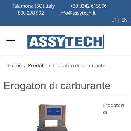
Talamona (SO) Italy
+39 0342 615506
800 278 992
info@assytech.it
IT |
EN
Mobile Menu Toggle
Home
Prodotti
Erogatori di carburante
Erogatori di carburante
Erogatori
di