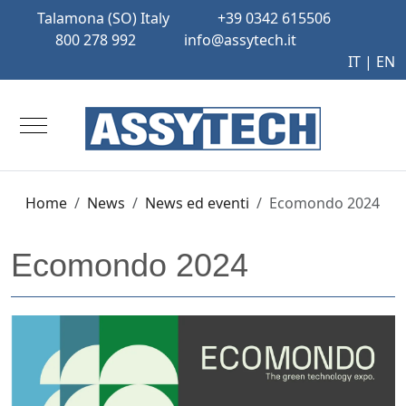
Talamona (SO) Italy
+39 0342 615506
800 278 992
info@assytech.it
IT |
EN
Mobile Menu Toggle
Home
News
News ed eventi
Ecomondo 2024
Ecomondo 2024